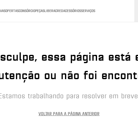
VAS
OFERTAS
CONSÓRCIO
PEÇAS
LIBERACRED
ACESSÓRIOS
SERVIÇOS
sculpe, essa página está
tenção ou não foi encont
Estamos trabalhando para resolver em breve
VOLTAR PARA A PÁGINA ANTERIOR