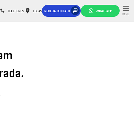
TELEFONES
LOJAS
RECEBA CONTATO
WHATSAPP
MENU
 em
rada.
.